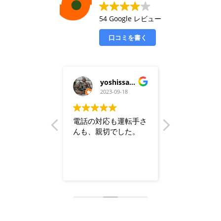
54 Google レビュー
口コミを書く
龍憲
yoshissa tsuji
グル
2023-09-23
2023-09-18
2023-0
頃タクシーが
電話の対応も運転手さ
佐賀旅行に行
急遽佐賀タク
んも、親切でした。
何度か利用さ
の方に連絡し
ましたが気さ
ーを呼びまし
手さんが多く
手さんの対応
のお店等も教
む
続きを読む
家近くまで送
とても感じが
ありがとうご
です
た！また利用
す！
運転も丁寧だ
佐賀に来たら